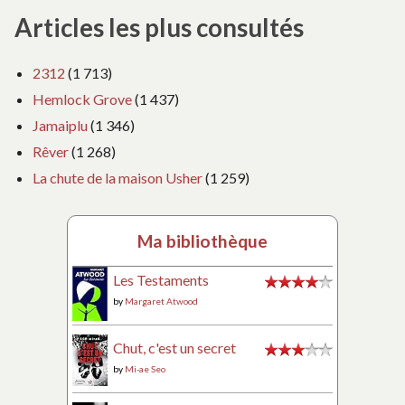
Articles les plus consultés
2312
(1 713)
Hemlock Grove
(1 437)
Jamaiplu
(1 346)
Rêver
(1 268)
La chute de la maison Usher
(1 259)
Ma bibliothèque
Les Testaments
by
Margaret Atwood
Chut, c'est un secret
by
Mi-ae Seo