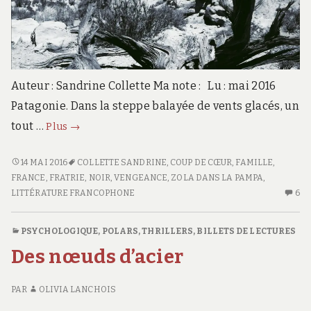
Auteur : Sandrine Collette Ma note : Lu : mai 2016
Patagonie. Dans la steppe balayée de vents glacés, un
Il
tout …
Plus
→
reste
la
IL
14 MAI 2016
COLLETTE SANDRINE
,
COUP DE CŒUR
,
FAMILLE
,
RESTE
FRANCE
,
FRATRIE
,
NOIR
,
VENGEANCE
,
ZOLA DANS LA PAMPA
,
poussière
LA
LITTÉRATURE FRANCOPHONE
6
6
POUSSIÈRE
C
S
PSYCHOLOGIQUE
,
POLARS, THRILLERS
,
BILLETS DE LECTURES
IL
Des nœuds d’acier
RE
L
PO
PAR
OLIVIA LANCHOIS