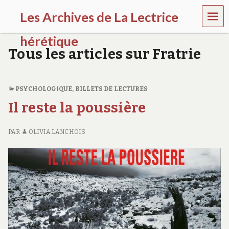
MEN
Les Archives de La Lectrice
U
hérétique
Tous les articles sur Fratrie
(
2
0
0
PSYCHOLOGIQUE
,
BILLETS DE LECTURES
5
Il reste la poussière
-
2
0
PAR
OLIVIA LANCHOIS
2
0
)