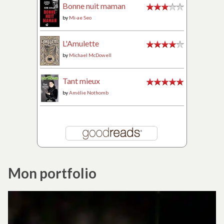
Bonne nuit maman
by
Mi-ae Seo
L'Amulette
by
Michael McDowell
Tant mieux
by
Amélie Nothomb
Mon portfolio