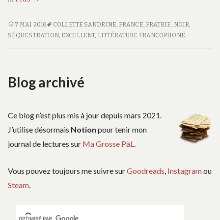
nœuds
d’acier
DES
7 MAI 2016
COLLETTE SANDRINE
,
FRANCE
,
FRATRIE
,
NOIR
,
NŒUDS
SÉQUESTRATION
,
EXCELLENT
,
LITTÉRATURE FRANCOPHONE
D’ACIER
Blog archivé
Ce blog n’est plus mis à jour depuis mars 2021.
J’utilise désormais
Notion
pour tenir mon
journal de lectures sur
Ma Grosse PàL
.
Vous pouvez toujours me suivre sur
Goodreads
,
Instagram
ou
Steam
.