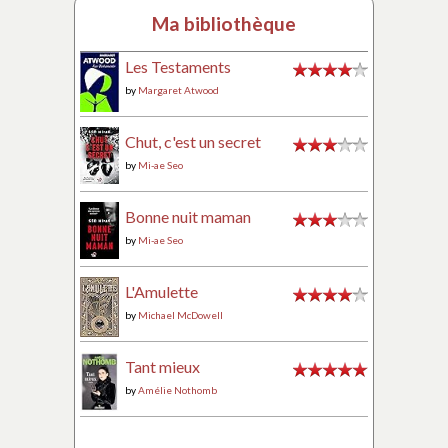
Ma bibliothèque
Les Testaments
by
Margaret Atwood
Chut, c'est un secret
by
Mi-ae Seo
Bonne nuit maman
by
Mi-ae Seo
L'Amulette
by
Michael McDowell
Tant mieux
by
Amélie Nothomb