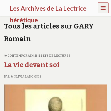
MEN
Les Archives de La Lectrice
U
hérétique
Tous les articles sur GARY
(
2
Romain
0
0
5
-
CONTEMPORAIN
,
BILLETS DE LECTURES
2
0
La vie devant soi
2
0
)
PAR
OLIVIA LANCHOIS