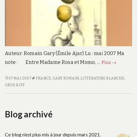
Auteur: Romain Gary (Émile Ajar) Lu : mai 2007 Ma
La
note : Entre Madame Rosa et Momo, …
Plus
→
vie
devant
LA
17 MAI 2007
FRANCE
,
GARY ROMAIN
,
LITTÉRATURE BLANCHE
,
VIE
GROS KIFF
soi
DEVANT
SOI
Blog archivé
Ce blog n’est plus mis à jour depuis mars 2021.