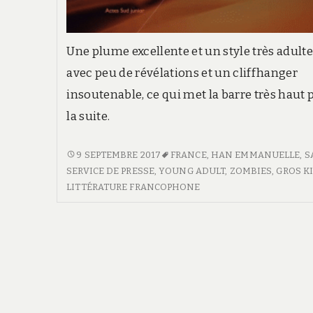
Une plume excellente et un style très adulte
avec peu de révélations et un cliffhanger
insoutenable, ce qui met la barre très haut 
la suite.
<SPAN
9 SEPTEMBRE 2017
FRANCE
,
HAN EMMANUELLE
,
S
CLASS="ENTRY-
SERVICE DE PRESSE
,
YOUNG ADULT
,
ZOMBIES
,
GROS KI
TITLE-
LITTÉRATURE FRANCOPHONE
PRIMARY">LES
AFFAMÉS</SPAN>
<SPAN
CLASS="ENTRY-
SUBTITLE">LA
SUBLIME
COMMUNAUTÉ