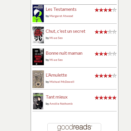
Les Testaments
by
Margaret Atwood
Chut, c'est un secret
by
Mi-ae Seo
Bonne nuit maman
by
Mi-ae Seo
L'Amulette
by
Michael McDowell
Tant mieux
by
Amélie Nothomb