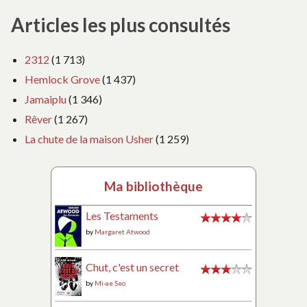
Articles les plus consultés
2312
(1 713)
Hemlock Grove
(1 437)
Jamaiplu
(1 346)
Rêver
(1 267)
La chute de la maison Usher
(1 259)
Ma bibliothèque
Les Testaments
by
Margaret Atwood
Chut, c'est un secret
by
Mi-ae Seo