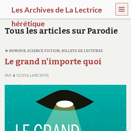
MEN
Les Archives de La Lectrice
U
hérétique
Tous les articles sur Parodie
(
2
0
0
HUMOUR
,
SCIENCE FICTION
,
BILLETS DE LECTURES
5
Le grand n’importe quoi
-
2
0
PAR
OLIVIA LANCHOIS
2
0
)