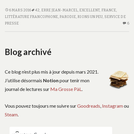
grand
n’importe
LE
6 MARS 2016
42
,
ERRE JEAN-MARCEL
,
EXCELLENT
,
FRANCE
,
GRAND
LITTÉRATURE FRANCOPHONE
,
PARODIE
,
RIONS UN PEU
,
SERVICE DE
quoi
N’IMPORTE
PRESSE
6
6
QUOI
C
S
LE
Blog archivé
G
N’
Q
Ce blog n’est plus mis à jour depuis mars 2021.
J’utilise désormais
Notion
pour tenir mon
journal de lectures sur
Ma Grosse PàL
.
Vous pouvez toujours me suivre sur
Goodreads
,
Instagram
ou
Steam
.