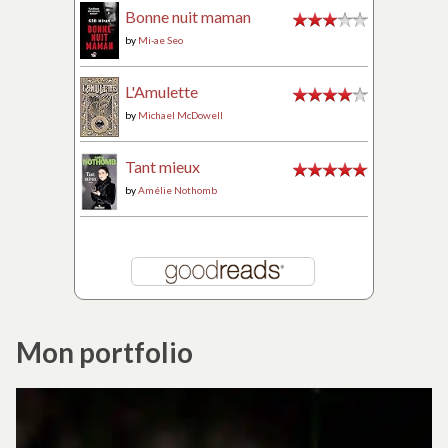
Bonne nuit maman
by
Mi-ae Seo
L'Amulette
by
Michael McDowell
Tant mieux
by
Amélie Nothomb
Mon portfolio