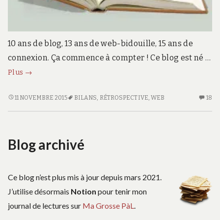
10 ans de blog, 13 ans de web-bidouille, 15 ans de
connexion. Ça commence à compter ! Ce blog est né …
Billet
Plus
→
commémoratif
:
BILLET
11 NOVEMBRE 2015
BILANS
,
RÉTROSPECTIVE
,
WEB
18
18
COMMÉMORATIF
C
13
:
S
ans
13
BI
de
Blog archivé
ANS
C
web
DE
:
WEB
13
A
Ce blog n’est plus mis à jour depuis mars 2021.
D
J’utilise désormais
Notion
pour tenir mon
W
journal de lectures sur
Ma Grosse PàL
.