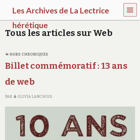
MEN
Les Archives de La Lectrice
U
hérétique
Tous les articles sur Web
(
2
0
0
HORS CHRONIQUES
5
Billet commémoratif : 13 ans
-
2
0
de web
2
0
)
PAR
OLIVIA LANCHOIS