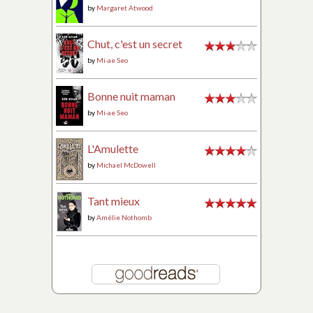
by
Margaret Atwood
Chut, c'est un secret
by
Mi-ae Seo
Bonne nuit maman
by
Mi-ae Seo
L'Amulette
by
Michael McDowell
Tant mieux
by
Amélie Nothomb