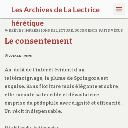
MEN
Les Archives de La Lectrice
U
hérétique
BRÈVES IMPRESSIONS DE LECTURE
,
DOCUMENTS, FAITS VÉCUS
(
Le consentement
2
0
0
5
22 MARS 2020
-
2
Au-delà de l’intérêt évident d’un
0
2
tel témoignage, la plume de Springora est
0
exquise. Sans fioriture mais élégante et sobre,
)
elle raconte sa terrible et dévastatrice
emprise du pédophile avec dignité et efficacité.
Un récit indispensable.
Si tu kiffes dis-le à tes potes !