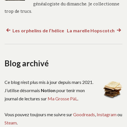
généalogiste du dimanche. Je collectionne
trop de trucs.
Les orphelins de l’hélice
La marelle Hopscotch
Article
Artic
Navigation
précédent :
suiva
:
de
Blog archivé
l’article
Ce blog n’est plus mis à jour depuis mars 2021.
J’utilise désormais
Notion
pour tenir mon
journal de lectures sur
Ma Grosse PàL
.
Vous pouvez toujours me suivre sur
Goodreads
,
Instagram
ou
Steam
.