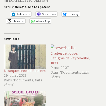
NOMBRE DE LECTURES :
544
Si tu kiffes dis-le à tes potes !
Telegram
Mastodon
Bluesky
Threads
WhatsApp
Similaire
L’auberge rouge,
l’énigme de Peyrebeille,
1833
9 mai 2007
La séquestrée de Poitiers
Dans "Documents, faits
29 juillet 2013
vécus"
Dans "Documents, faits
vécus"