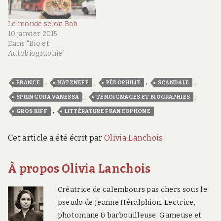
Le monde selon Bob
10 janvier 2015
Dans "Bio et
Autobiographie"
,
,
,
,
FRANCE
MATZNEFF
PÉDOPHILIE
SCANDALE
,
,
SPRINGORA VANESSA
TÉMOIGNAGES ET BIOGRAPHIES
,
GROS KIFF
LITTÉRATURE FRANCOPHONE
Cet article a été écrit par
Olivia Lanchois
À propos Olivia Lanchois
Créatrice de calembours pas chers sous le
pseudo de Jeanne Héralphion. Lectrice,
photomane & barbouilleuse. Gameuse et