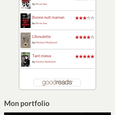
by
Mi-ae Seo
Bonne nuit maman
by
Mi-ae Seo
L'Amulette
by
Michael McDowell
Tant mieux
by
Amélie Nothomb
Mon portfolio