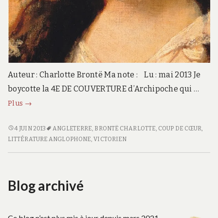
Auteur : Charlotte Brontë Ma note : Lu : mai 2013 Je
boycotte la 4E DE COUVERTURE d’Archipoche qui …
Villette
Plus
→
VILLETTE
4 JUIN 2013
ANGLETERRE
,
BRONTË CHARLOTTE
,
COUP DE CŒUR
,
LITTÉRATURE ANGLOPHONE
,
VICTORIEN
Blog archivé
Ce blog n’est plus mis à jour depuis mars 2021.