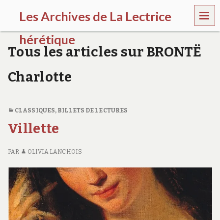
MEN
Les Archives de La Lectrice
U
hérétique
Tous les articles sur BRONTË
(
2
Charlotte
0
0
5
-
CLASSIQUES
,
BILLETS DE LECTURES
2
0
Villette
2
0
)
PAR
OLIVIA LANCHOIS