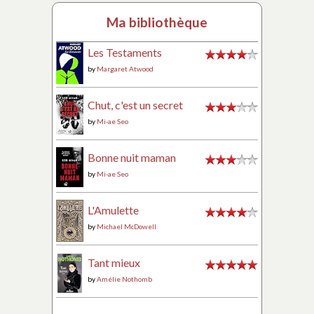
Ma bibliothèque
Les Testaments
by
Margaret Atwood
Chut, c'est un secret
by
Mi-ae Seo
Bonne nuit maman
by
Mi-ae Seo
L'Amulette
by
Michael McDowell
Tant mieux
by
Amélie Nothomb