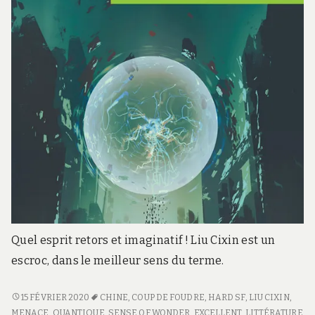
Quel esprit retors et imaginatif ! Liu Cixin est un
escroc, dans le meilleur sens du terme.
BOULE
15 FÉVRIER 2020
CHINE
,
COUP DE FOUDRE
,
HARD SF
,
LIU CIXIN
,
DE
MENACE
,
QUANTIQUE
,
SENSE OF WONDER
,
EXCELLENT
,
LITTÉRATURE