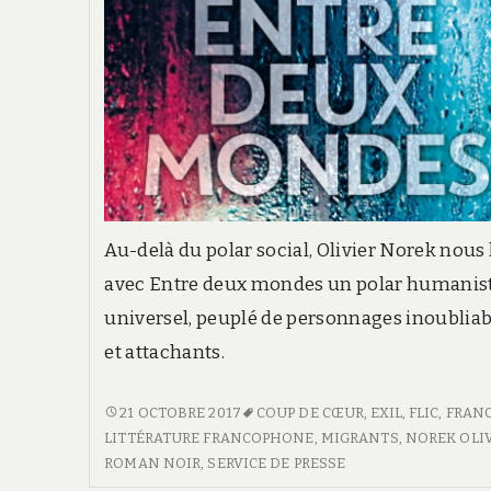
Au-delà du polar social, Olivier Norek nous 
avec Entre deux mondes un polar humanist
universel, peuplé de personnages inoubliab
et attachants.
ENTRE
21 OCTOBRE 2017
COUP DE CŒUR
,
EXIL
,
FLIC
,
FRAN
DEUX
LITTÉRATURE FRANCOPHONE
,
MIGRANTS
,
NOREK OLI
MONDES
ROMAN NOIR
,
SERVICE DE PRESSE