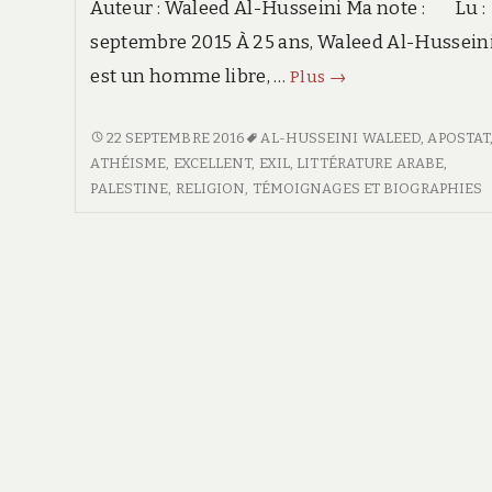
Auteur : Waleed Al-Husseini Ma note : Lu :
SUR
septembre 2015 À 25 ans, Waleed Al-Hussein
ENTRE
DEUX
est un homme libre, …
Blasphémateur
Plus
→
MONDES
!
Les
BLASPHÉMATEUR
22 SEPTEMBRE 2016
AL-HUSSEINI WALEED
,
APOSTAT
!
ATHÉISME
,
EXCELLENT
,
EXIL
,
LITTÉRATURE ARABE
,
prisons
LES
PALESTINE
,
RELIGION
,
TÉMOIGNAGES ET BIOGRAPHIES
d’Allah
PRISONS
D’ALLAH