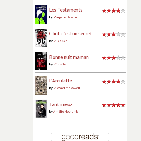
Les Testaments
by
Margaret Atwood
Chut, c'est un secret
by
Mi-ae Seo
Bonne nuit maman
by
Mi-ae Seo
L'Amulette
by
Michael McDowell
Tant mieux
by
Amélie Nothomb