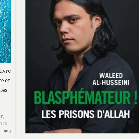
livre
e et
les
CE
,
VIER
,
3
3
COMMENTAIRES