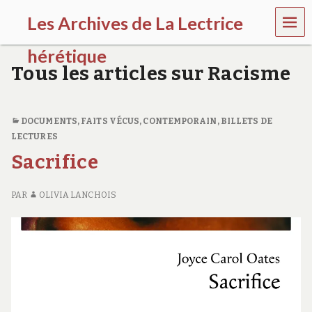
MEN
Les Archives de La Lectrice
U
hérétique
Tous les articles sur Racisme
(
2
0
0
DOCUMENTS, FAITS VÉCUS
,
CONTEMPORAIN
,
BILLETS DE
5
LECTURES
-
Sacrifice
2
0
2
PAR
OLIVIA LANCHOIS
0
)