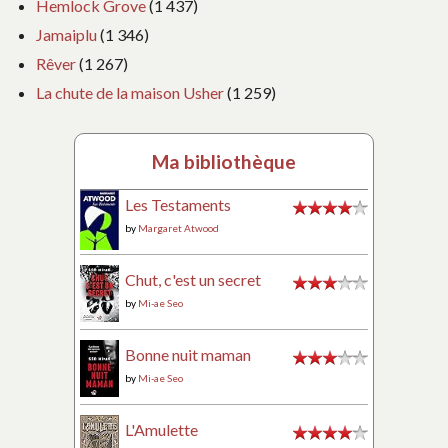
Hemlock Grove
(1 437)
Jamaiplu
(1 346)
Rêver
(1 267)
La chute de la maison Usher
(1 259)
Ma bibliothèque
Les Testaments
by
Margaret Atwood
Chut, c'est un secret
by
Mi-ae Seo
Bonne nuit maman
by
Mi-ae Seo
L'Amulette