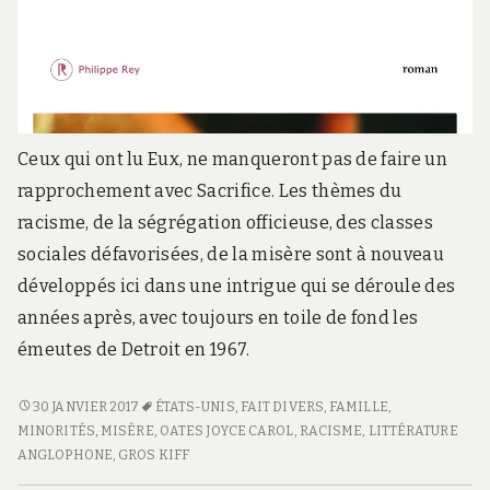
Ceux qui ont lu Eux, ne manqueront pas de faire un
rapprochement avec Sacrifice. Les thèmes du
racisme, de la ségrégation officieuse, des classes
sociales défavorisées, de la misère sont à nouveau
développés ici dans une intrigue qui se déroule des
années après, avec toujours en toile de fond les
émeutes de Detroit en 1967.
SACRIFICE
30 JANVIER 2017
ÉTATS-UNIS
,
FAIT DIVERS
,
FAMILLE
,
MINORITÉS
,
MISÈRE
,
OATES JOYCE CAROL
,
RACISME
,
LITTÉRATURE
ANGLOPHONE
,
GROS KIFF