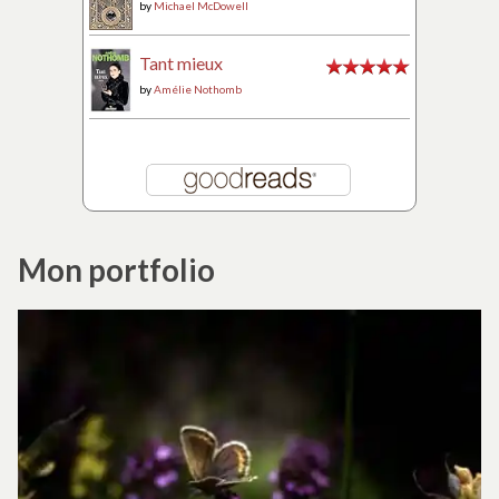
by
Michael McDowell
Tant mieux
by
Amélie Nothomb
Mon portfolio