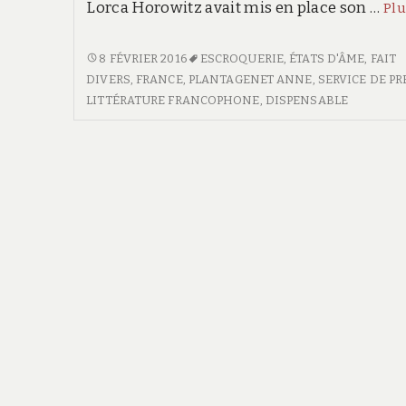
Lorca Horowitz avait mis en place son …
Pl
APPELEZ-
8 FÉVRIER 2016
ESCROQUERIE
,
ÉTATS D'ÂME
,
FAIT
MOI
DIVERS
,
FRANCE
,
PLANTAGENET ANNE
,
SERVICE DE PR
LORCA
LITTÉRATURE FRANCOPHONE
,
DISPENSABLE
HOROWITZ