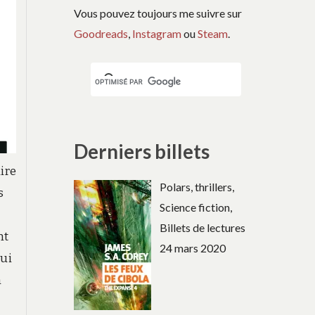
Vous pouvez toujours me suivre sur
Goodreads
,
Instagram
ou
Steam
.
Derniers billets
ire
Polars, thrillers,
s
Science fiction,
Billets de lectures
nt
24 mars 2020
qui
n