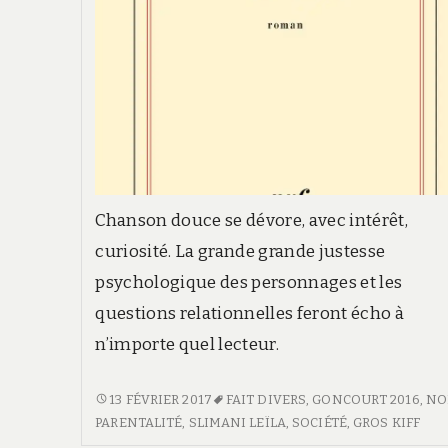
Chanson douce se dévore, avec intérêt,
curiosité. La grande grande justesse
psychologique des personnages et les
questions relationnelles feront écho à
n’importe quel lecteur.
CHANSON
13 FÉVRIER 2017
FAIT DIVERS
,
GONCOURT 2016
,
NO
DOUCE
PARENTALITÉ
,
SLIMANI LEÏLA
,
SOCIÉTÉ
,
GROS KIFF