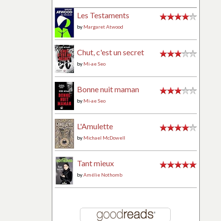
Les Testaments
by
Margaret Atwood
Chut, c'est un secret
by
Mi-ae Seo
Bonne nuit maman
by
Mi-ae Seo
L'Amulette
by
Michael McDowell
Tant mieux
by
Amélie Nothomb