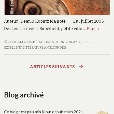
Auteur : Dean R.Koontz Ma note : Lu : juillet 2006
Spectres
Dès leur arrivée à Snowfield, petite ville …
Plus
→
SPECTRES
23 JUILLET 2006
ÉTATS-UNIS
,
KOONTZ DEAN R.
,
TERREUR
,
EXCELLENT
,
LITTÉRATURE ANGLOPHONE
ARTICLES SUIVANTS
Navigation
des
Blog archivé
articles
Ce blog n’est plus mis à jour depuis mars 2021.