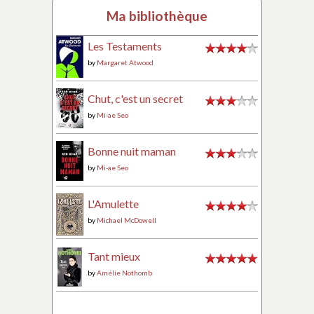
Ma bibliothèque
Les Testaments
by
Margaret Atwood
Chut, c'est un secret
by
Mi-ae Seo
Bonne nuit maman
by
Mi-ae Seo
L'Amulette
by
Michael McDowell
Tant mieux
by
Amélie Nothomb