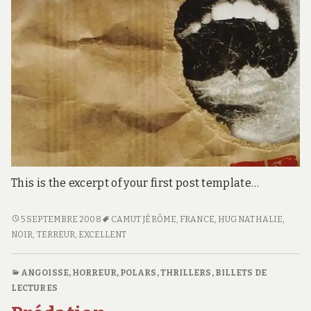
This is the excerpt of your first post template…
STIGMATE
5 SEPTEMBRE 2008
CAMUT JÉRÔME
,
FRANCE
,
HUG NATHALIE
,
NOIR
,
TERREUR
,
EXCELLENT
ANGOISSE, HORREUR
,
POLARS, THRILLERS
,
BILLETS DE
LECTURES