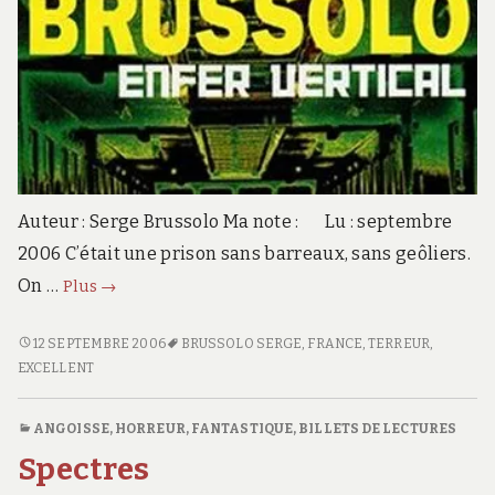
Auteur : Serge Brussolo Ma note : Lu : septembre
2006 C’était une prison sans barreaux, sans geôliers.
Enfer
On …
Plus
→
vertical
ENFER
12 SEPTEMBRE 2006
BRUSSOLO SERGE
,
FRANCE
,
TERREUR
,
VERTICAL
EXCELLENT
ANGOISSE, HORREUR
,
FANTASTIQUE
,
BILLETS DE LECTURES
Spectres