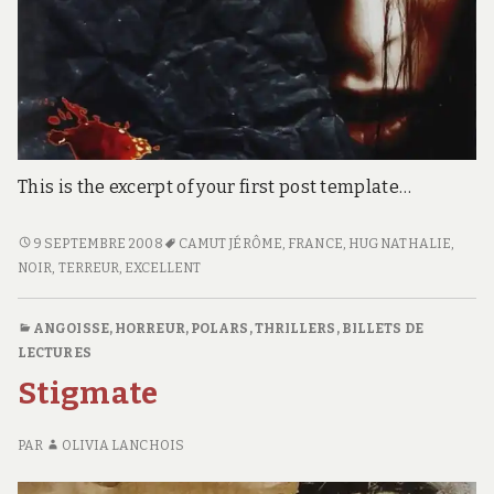
This is the excerpt of your first post template…
INSTINCT
9 SEPTEMBRE 2008
CAMUT JÉRÔME
,
FRANCE
,
HUG NATHALIE
,
NOIR
,
TERREUR
,
EXCELLENT
ANGOISSE, HORREUR
,
POLARS, THRILLERS
,
BILLETS DE
LECTURES
Stigmate
PAR
OLIVIA LANCHOIS