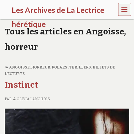
MEN
Les Archives de La Lectrice
U
hérétique
Tous les articles en Angoisse,
(
2
horreur
0
0
5
-
ANGOISSE, HORREUR
,
POLARS, THRILLERS
,
BILLETS DE
2
LECTURES
0
2
Instinct
0
)
PAR
OLIVIA LANCHOIS