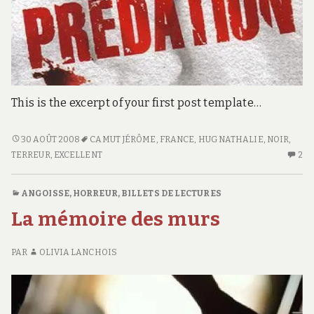
This is the excerpt of your first post template…
PRÉDATION
30 AOÛT 2008
CAMUT JÉRÔME
,
FRANCE
,
HUG NATHALIE
,
NOIR
,
TERREUR
,
EXCELLENT
2
2
C
S
ANGOISSE, HORREUR
,
BILLETS DE LECTURES
PR
La mémoire des murs
PAR
OLIVIA LANCHOIS