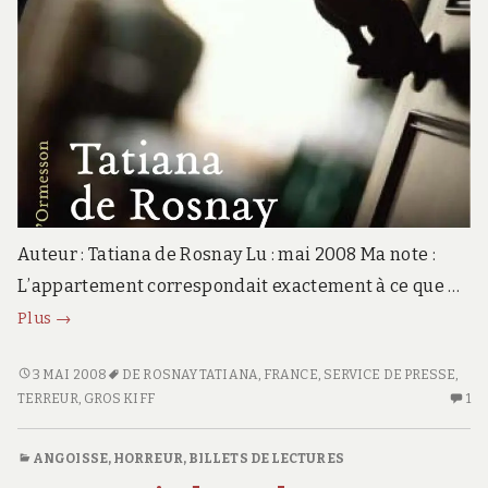
Auteur : Tatiana de Rosnay Lu : mai 2008 Ma note :
L’appartement correspondait exactement à ce que …
La
Plus
→
mémoire
des
LA
3 MAI 2008
DE ROSNAY TATIANA
,
FRANCE
,
SERVICE DE PRESSE
,
MÉMOIRE
TERREUR
,
GROS KIFF
1
U
murs
DES
SE
MURS
C
ANGOISSE, HORREUR
,
BILLETS DE LECTURES
S