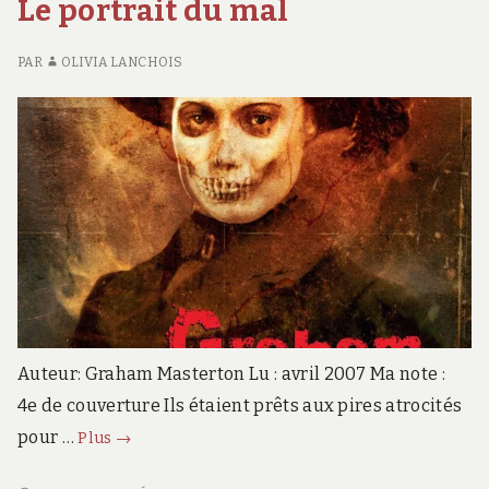
Le portrait du mal
L
M
D
PAR
OLIVIA LANCHOIS
M
Auteur: Graham Masterton Lu : avril 2007 Ma note :
4e de couverture Ils étaient prêts aux pires atrocités
Le
pour …
Plus
→
portrait