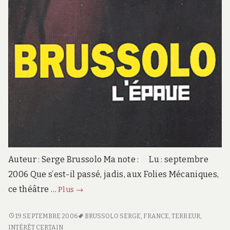
Auteur : Serge Brussolo Ma note : Lu : septembre
2006 Que s’est-il passé, jadis, aux Folies Mécaniques,
L’épave
ce théâtre …
Plus
→
L’ÉPAVE
19 SEPTEMBRE 2006
BRUSSOLO SERGE
,
FRANCE
,
TERREUR
,
INTÉRÊT CERTAIN