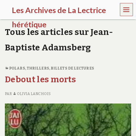
MEN
Les Archives de La Lectrice
U
hérétique
Tous les articles sur Jean-
(
2
Baptiste Adamsberg
0
0
5
-
POLARS, THRILLERS
,
BILLETS DE LECTURES
2
0
Debout les morts
2
0
)
PAR
OLIVIA LANCHOIS