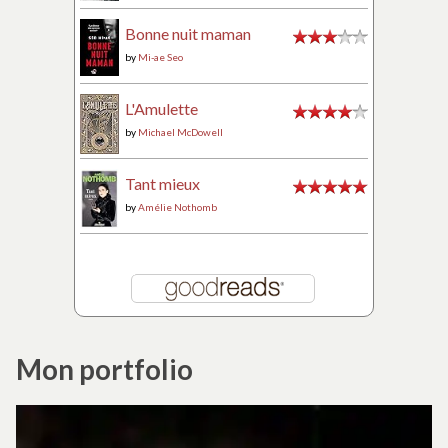
Bonne nuit maman
by
Mi-ae Seo
L'Amulette
by
Michael McDowell
Tant mieux
by
Amélie Nothomb
Mon portfolio