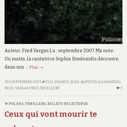
Auteur: Fred Vargas Lu : septembre 2007 Ma note :
Un matin, la cantatrice Sophia Siméonidis découvre,
Debout
dans son …
Plus
→
les
morts
DEBOUT
6 SEPTEMBRE 2007
FLIC
,
FRANCE
,
JEAN-BAPTISTE ADAMSBERG
,
LES
NOIR
,
VARGAS FRED
,
EXCELLENT
3
3
MORTS
C
S
POLARS, THRILLERS
,
BILLETS DE LECTURES
D
Ceux qui vont mourir te
LE
M