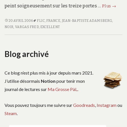
Pars
peint soigneusement sur les treize portes …
Plus
→
vite
et
PARS
20 AVRIL 2006
FLIC
,
FRANCE
,
JEAN-BAPTISTE ADAMSBERG
,
VITE
NOIR
,
VARGAS FRED
,
EXCELLENT
reviens
ET
tard
REVIENS
TARD
Blog archivé
Ce blog n’est plus mis à jour depuis mars 2021.
J’utilise désormais
Notion
pour tenir mon
journal de lectures sur
Ma Grosse PàL
.
Vous pouvez toujours me suivre sur
Goodreads
,
Instagram
ou
Steam
.