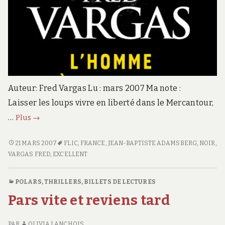
Auteur: Fred Vargas Lu : mars 2007 Ma note :
Laisser les loups vivre en liberté dans le Mercantour,
L’homme
…
Plus
→
à
l’envers
L’HOMME
21 MARS 2007
FLIC
,
FRANCE
,
JEAN-BAPTISTE ADAMSBERG
,
NOIR
,
À
VARGAS FRED
,
EXCELLENT
L’ENVERS
POLARS, THRILLERS
,
BILLETS DE LECTURES
Pars vite et reviens tard
PAR
OLIVIA LANCHOIS