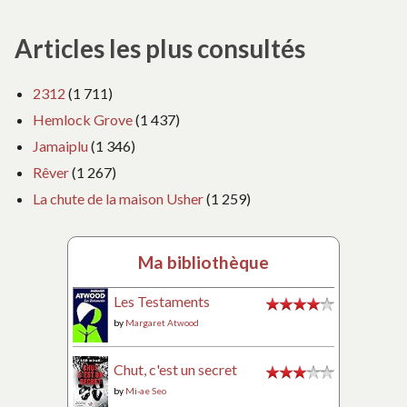
Articles les plus consultés
2312
(1 711)
Hemlock Grove
(1 437)
Jamaiplu
(1 346)
Rêver
(1 267)
La chute de la maison Usher
(1 259)
Ma bibliothèque
Les Testaments
by
Margaret Atwood
Chut, c'est un secret
by
Mi-ae Seo