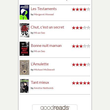
Les Testaments
by
Margaret Atwood
Chut, c'est un secret
by
Mi-ae Seo
Bonne nuit maman
by
Mi-ae Seo
L'Amulette
by
Michael McDowell
Tant mieux
by
Amélie Nothomb