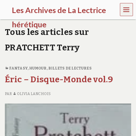
MEN
Les Archives de La Lectrice
U
hérétique
Tous les articles sur
(
2
PRATCHETT Terry
0
0
5
-
FANTASY
,
HUMOUR
,
BILLETS DE LECTURES
2
0
Éric – Disque-Monde vol.9
2
0
)
PAR
OLIVIA LANCHOIS