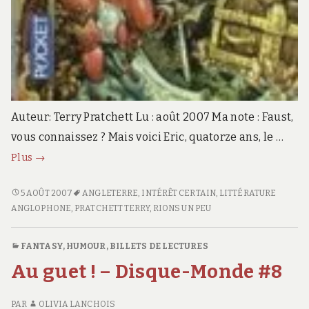
Auteur: Terry Pratchett Lu : août 2007 Ma note : Faust,
vous connaissez ? Mais voici Eric, quatorze ans, le …
Éric
Plus
→
–
Disque-
ÉRIC
5 AOÛT 2007
ANGLETERRE
,
INTÉRÊT CERTAIN
,
LITTÉRATURE
–
ANGLOPHONE
,
PRATCHETT TERRY
,
RIONS UN PEU
Monde
DISQUE-
vol.9
MONDE
FANTASY
,
HUMOUR
,
BILLETS DE LECTURES
VOL.9
Au guet ! – Disque-Monde #8
PAR
OLIVIA LANCHOIS