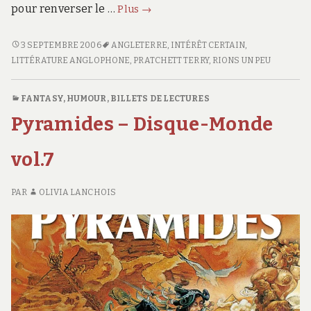
Au
pour renverser le …
Plus
→
guet
!
AU
3 SEPTEMBRE 2006
ANGLETERRE
,
INTÉRÊT CERTAIN
,
GUET
LITTÉRATURE ANGLOPHONE
,
PRATCHETT TERRY
,
RIONS UN PEU
–
!
Disque-
–
Monde
FANTASY
,
HUMOUR
,
BILLETS DE LECTURES
DISQUE-
#8
Pyramides – Disque-Monde
MONDE
#8
vol.7
PAR
OLIVIA LANCHOIS