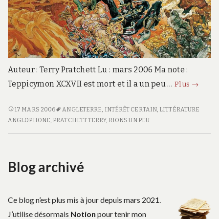
Auteur : Terry Pratchett Lu : mars 2006 Ma note :
Pyrami
Teppicymon XCXVII est mort et il a un peu …
Plus
→
–
Disque-
PYRAMIDES
17 MARS 2006
ANGLETERRE
,
INTÉRÊT CERTAIN
,
LITTÉRATURE
–
ANGLOPHONE
,
PRATCHETT TERRY
,
RIONS UN PEU
Monde
DISQUE-
vol.7
MONDE
VOL.7
Blog archivé
Ce blog n’est plus mis à jour depuis mars 2021.
J’utilise désormais
Notion
pour tenir mon