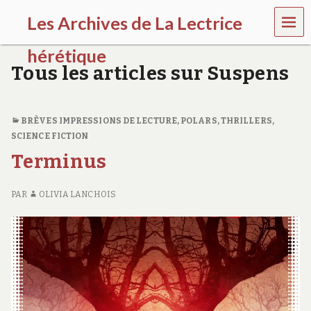
MEN
Les Archives de La Lectrice
U
hérétique
Tous les articles sur Suspens
(
2
0
0
BRÈVES IMPRESSIONS DE LECTURE
,
POLARS, THRILLERS
,
5
SCIENCE FICTION
-
Terminus
2
0
2
PAR
OLIVIA LANCHOIS
0
)