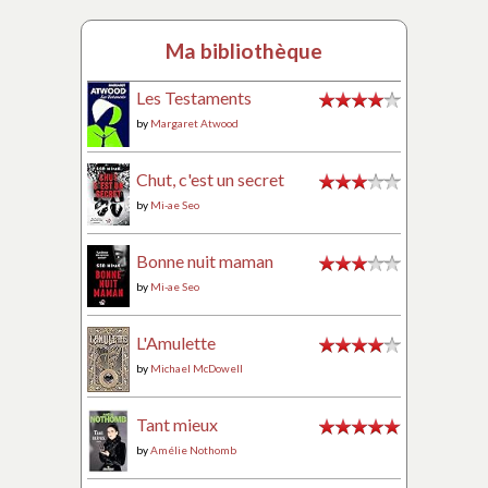
Ma bibliothèque
Les Testaments
by
Margaret Atwood
Chut, c'est un secret
by
Mi-ae Seo
Bonne nuit maman
by
Mi-ae Seo
L'Amulette
by
Michael McDowell
Tant mieux
by
Amélie Nothomb