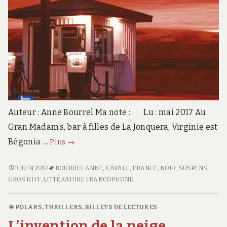
Auteur : Anne Bourrel Ma note : Lu : mai 2017 Au
Gran Madam’s, bar à filles de La Jonquera, Virginie est
Gran
Bégonia …
Plus
→
Madam’s
GRAN
3 JUIN 2017
BOURREL ANNE
,
CAVALE
,
FRANCE
,
NOIR
,
SUSPENS
,
MADAM’S
GROS KIFF
,
LITTÉRATURE FRANCOPHONE
POLARS, THRILLERS
,
BILLETS DE LECTURES
L’invention de la neige