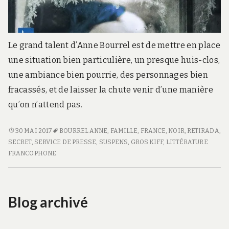
Le grand talent d’Anne Bourrel est de mettre en place
une situation bien particulière, un presque huis-clos,
une ambiance bien pourrie, des personnages bien
fracassés, et de laisser la chute venir d’une manière
qu’on n’attend pas.
L’INVENTION
30 MAI 2017
BOURREL ANNE
,
FAMILLE
,
FRANCE
,
NOIR
,
RETIRADA
,
DE
SECRET
,
SERVICE DE PRESSE
,
SUSPENS
,
GROS KIFF
,
LITTÉRATURE
LA
FRANCOPHONE
NEIGE
Blog archivé