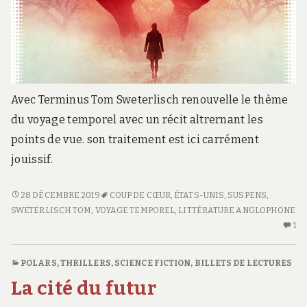
Avec Terminus Tom Sweterlisch renouvelle le thème
du voyage temporel avec un récit altrernant les
points de vue. son traitement est ici carrément
jouissif.
TERMINUS
28 DÉCEMBRE 2019
COUP DE CŒUR
,
ÉTATS-UNIS
,
SUSPENS
,
SWETERLISCH TOM
,
VOYAGE TEMPOREL
,
LITTÉRATURE ANGLOPHONE
1
U
SE
C
POLARS, THRILLERS
,
SCIENCE FICTION
,
BILLETS DE LECTURES
S
La cité du futur
T