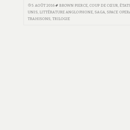
Rising
TRILOGIE
5 AOÛT 2016
BROWN PIERCE
,
COUP DE CŒUR
,
ÉTAT
RED
UNIS
,
LITTÉRATURE ANGLOPHONE
,
SAGA
,
SPACE OPER
2
RISING
TRAHISONS
,
TRILOGIE
&
2
3
&
3