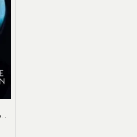
n
e …