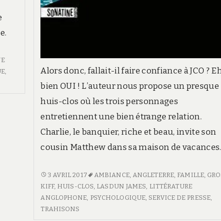
e
e.
NE
Alors donc, fallait-il faire confiance à JCO ? E
UE
,
bien OUI ! L’auteur nous propose un presque
huis-clos où les trois personnages
entretiennent une bien étrange relation.
Charlie, le banquier, riche et beau, invite son
cousin Matthew dans sa maison de vacances
LA
3 AVRIL 2017
AMBIANCE
,
ANGLETERRE
,
FAMILLE
,
GRO
CHAMBRE
KIFF
,
HUIS-CLOS
,
LASDUN JAMES
,
LITTÉRATURE
D’AMI
ANGLOPHONE
,
PSYCHOLOGIQUE
,
SERVICE DE PRESSE
,
TRAHISONS