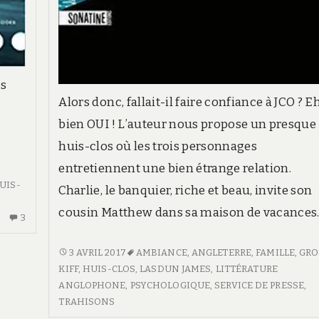
rs
Alors donc, fallait-il faire confiance à JCO ? E
n
bien OUI ! L’auteur nous propose un presque
huis-clos où les trois personnages
entretiennent une bien étrange relation.
,
UIS-
Charlie, le banquier, riche et beau, invite son
cousin Matthew dans sa maison de vacances
3
3
COMMENTAIRES
SUR
LA
3 AVRIL 2017
AMBIANCE
,
ANGLETERRE
,
FAMILLE
,
GRO
JUSTE
CHAMBRE
KIFF
,
HUIS-CLOS
,
LASDUN JAMES
,
LITTÉRATURE
APRÈS
D’AMI
ANGLOPHONE
,
PSYCHOLOGIQUE
,
SERVICE DE PRESSE
,
LA
TRAHISONS
VAGUE