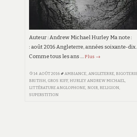
Auteur : Andrew Michael Hurley Ma note 
: août 2016 Angleterre, années soixante-dix.
Comme tous les ans …
Les
Plus
→
Mortes-
Eaux
LES
14 AOÛT 2016
AMBIANCE
,
ANGLETERRE
,
BIGOTERI
MORTES-
BRITISH
,
GROS KIFF
,
HURLEY ANDREW MICHAEL
,
EAUX
LITTÉRATURE ANGLOPHONE
,
NOIR
,
RELIGION
,
SUPERSTITION