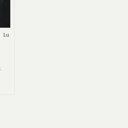
: Lu
E
,