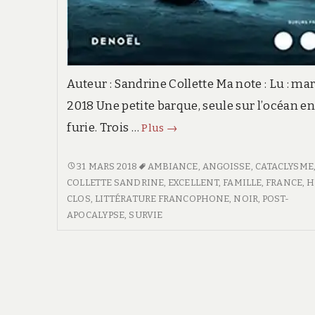
Auteur : Sandrine Collette Ma note : Lu : ma
2018 Une petite barque, seule sur l’océan e
furie. Trois …
Juste
Plus
→
après
la
JUSTE
31 MARS 2018
AMBIANCE
,
ANGOISSE
,
CATACLYSME
APRÈS
COLLETTE SANDRINE
,
EXCELLENT
,
FAMILLE
,
FRANCE
,
H
vague
LA
CLOS
,
LITTÉRATURE FRANCOPHONE
,
NOIR
,
POST-
VAGUE
APOCALYPSE
,
SURVIE