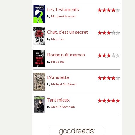
Les Testaments
by
Margaret Atwood
Chut, c'est un secret
by
Mi-ae Seo
Bonne nuit maman
by
Mi-ae Seo
L'Amulette
by
Michael McDowell
Tant mieux
by
Amélie Nothomb