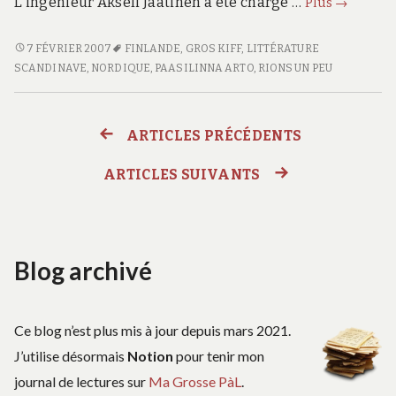
Un
L’ingénieur Akseli Jaatinen a été chargé …
Plus
→
homme
heureux
UN
7 FÉVRIER 2007
FINLANDE
,
GROS KIFF
,
LITTÉRATURE
HOMME
SCANDINAVE
,
NORDIQUE
,
PAASILINNA ARTO
,
RIONS UN PEU
HEUREUX
ARTICLES PRÉCÉDENTS
Navigation
ARTICLES SUIVANTS
des
articles
Blog archivé
Ce blog n’est plus mis à jour depuis mars 2021.
J’utilise désormais
Notion
pour tenir mon
journal de lectures sur
Ma Grosse PàL
.