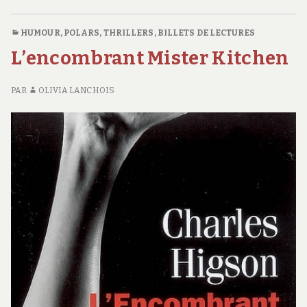
SI
C
voulez
VOUS
S
HUMOUR
,
POLARS, THRILLERS
,
BILLETS DE LECTURES
VOULEZ
M
L’encombrant Mister Kitchen
LE
SI
V
PAR
OLIVIA LANCHOIS
VO