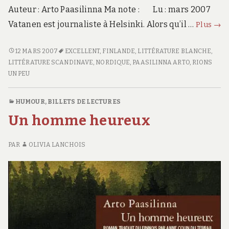
Auteur : Arto Paasilinna Ma note : Lu : mars 2007
Le
Vatanen est journaliste à Helsinki. Alors qu’il …
Plus
→
lièv
de
LE
12 MARS 2007
EXCELLENT
,
FINLANDE
,
LITTÉRATURE BLANCHE
,
LIÈVRE
LITTÉRATURE SCANDINAVE
,
NORDIQUE
,
PAASILINNA ARTO
,
RIONS
Vat
DE
UN PEU
VATANEN
HUMOUR
,
BILLETS DE LECTURES
Un homme heureux
PAR
OLIVIA LANCHOIS