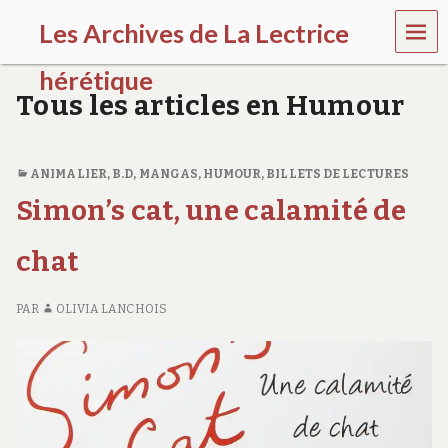
MEN
Les Archives de La Lectrice
U
hérétique
Tous les articles en Humour
(
2
0
0
ANIMALIER
,
B.D, MANGAS
,
HUMOUR
,
BILLETS DE LECTURES
5
Simon’s cat, une calamité de
-
2
0
chat
2
0
)
PAR
OLIVIA LANCHOIS