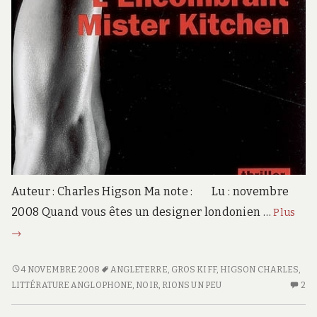
Auteur : Charles Higson Ma note : Lu : novembre
L’e
2008 Quand vous êtes un designer londonien …
Plus
Mis
→
Kit
L’ENCOMBRANT
4 NOVEMBRE 2008
ANGLETERRE
,
GROS KIFF
,
HIGSON CHARLES
,
MISTER
LITTÉRATURE ANGLOPHONE
,
NOIR
,
RIONS UN PEU
2
2
KITCHEN
C
S