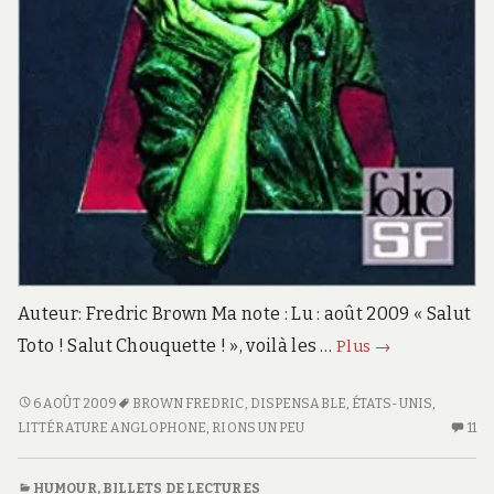
Auteur: Fredric Brown Ma note : Lu : août 2009 « Salut
Martiens,
Toto ! Salut Chouquette ! », voilà les …
Plus
→
go
home
MARTIENS,
6 AOÛT 2009
BROWN FREDRIC
,
DISPENSABLE
,
ÉTATS-UNIS
,
GO
LITTÉRATURE ANGLOPHONE
,
RIONS UN PEU
11
11
!
HOME
C
!
S
HUMOUR
,
BILLETS DE LECTURES