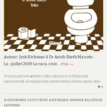
Auteur: Josh Richman & Dr Anish Sheth Ma note :
In
Lu : juillet 2009 Le caca, c’est …
Plus
→
caca
veritas
IN
30 JUILLET 2009
ÉTATS-UNIS
,
GROS KIFF
,
LITTÉRATURE
CACA
ANGLOPHONE
,
RICHMAN JOHN
,
RIONS UN PEU
,
SHETH ANISH
,
TÉBO
VERITAS
11
11
C
S
DOCUMENTS, FAITS VÉCUS
,
HISTORIQUE
,
HUMOUR
,
BILLETS DE
IN
LECTURES