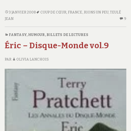
magasin
des
LE
3 JANVIER 2008
COUP DE CŒUR
,
FRANCE
,
RIONS UN PEU
,
TEULÉ
MAGASIN
JEAN
9
9
suicides
DES
C
SUICIDES
S
FANTASY
,
HUMOUR
,
BILLETS DE LECTURES
LE
Éric – Disque-Monde vol.9
M
D
SU
PAR
OLIVIA LANCHOIS