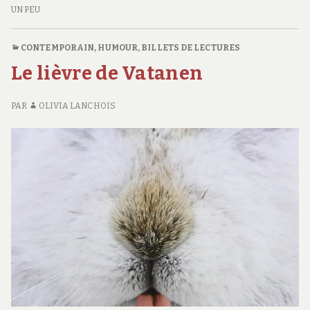
PARADIS
UN PEU
CONTEMPORAIN
,
HUMOUR
,
BILLETS DE LECTURES
Le lièvre de Vatanen
PAR
OLIVIA LANCHOIS