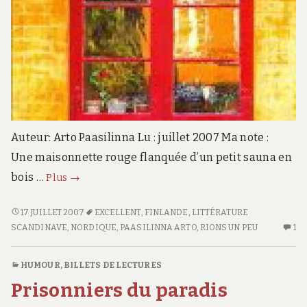
Auteur: Arto Paasilinna Lu : juillet 2007 Ma note :
Une maisonnette rouge flanquée d’un petit sauna en
La
bois …
Plus
→
douce
empoisonneuse
LA
17 JUILLET 2007
EXCELLENT
,
FINLANDE
,
LITTÉRATURE
DOUCE
SCANDINAVE
,
NORDIQUE
,
PAASILINNA ARTO
,
RIONS UN PEU
1
U
EMPOISONNEUSE
SE
C
HUMOUR
,
BILLETS DE LECTURES
S
Prisonniers du paradis
L
D