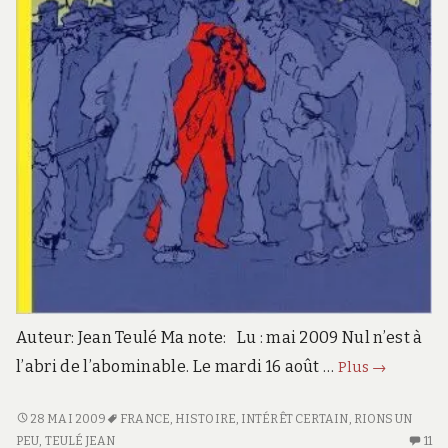
Auteur: Jean Teulé Ma note: Lu : mai 2009 Nul n’est à
Mangez-
l’abri de l’abominable. Le mardi 16 août …
Plus
→
le
si
MANGEZ-
28 MAI 2009
FRANCE
,
HISTOIRE
,
INTÉRÊT CERTAIN
,
RIONS UN
LE
PEU
,
TEULÉ JEAN
11
11
vous