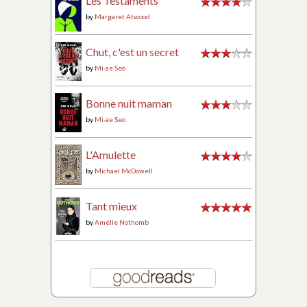
Les Testaments
by
Margaret Atwood
Chut, c'est un secret
by
Mi-ae Seo
Bonne nuit maman
by
Mi-ae Seo
L'Amulette
by
Michael McDowell
Tant mieux
by
Amélie Nothomb