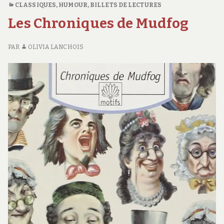
CLASSIQUES
,
HUMOUR
,
BILLETS DE LECTURES
L
Les Chroniques de Mudfog
MI
K
PAR
OLIVIA LANCHOIS