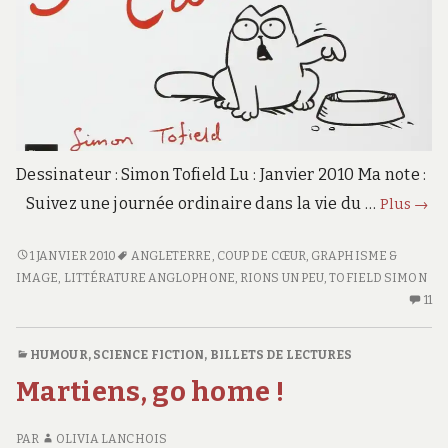
Dessinateur : Simon Tofield Lu : Janvier 2010 Ma note :
Simo
Suivez une journée ordinaire dans la vie du …
Plus
→
cat,
une
SIMON’S
1 JANVIER 2010
ANGLETERRE
,
COUP DE CŒUR
,
GRAPHISME &
CAT,
IMAGE
,
LITTÉRATURE ANGLOPHONE
,
RIONS UN PEU
,
TOFIELD SIMON
cala
UNE
11
11
de
CALAMITÉ
C
chat
DE
S
HUMOUR
,
SCIENCE FICTION
,
BILLETS DE LECTURES
CHAT
SI
Martiens, go home !
CA
U
C
PAR
OLIVIA LANCHOIS