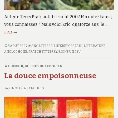
Auteur: Terry Pratchett Lu : août 2007 Ma note : Faust,
vous connaissez ? Mais voici Eric, quatorze ans, le …
Éric
Plus
→
–
Disque-
ÉRIC
5 AOÛT 2007
ANGLETERRE
,
INTÉRÊT CERTAIN
,
LITTÉRATURE
–
ANGLOPHONE
,
PRATCHETT TERRY
,
RIONS UN PEU
Monde
DISQUE-
vol.9
MONDE
HUMOUR
,
BILLETS DE LECTURES
VOL.9
La douce empoisonneuse
PAR
OLIVIA LANCHOIS