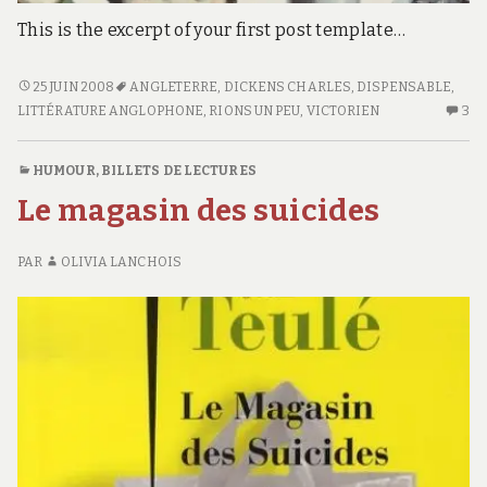
This is the excerpt of your first post template…
LES
25 JUIN 2008
ANGLETERRE
,
DICKENS CHARLES
,
DISPENSABLE
,
CHRONIQUES
LITTÉRATURE ANGLOPHONE
,
RIONS UN PEU
,
VICTORIEN
3
3
DE
C
MUDFOG
S
HUMOUR
,
BILLETS DE LECTURES
LE
Le magasin des suicides
C
D
M
PAR
OLIVIA LANCHOIS