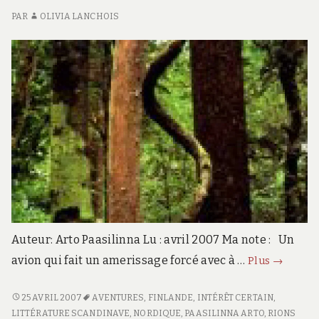
E
PAR
OLIVIA LANCHOIS
Auteur: Arto Paasilinna Lu : avril 2007 Ma note : Un
Prisonni
avion qui fait un amerissage forcé avec à …
Plus
→
du
paradis
PRISONNIERS
25 AVRIL 2007
AVENTURES
,
FINLANDE
,
INTÉRÊT CERTAIN
,
DU
LITTÉRATURE SCANDINAVE
,
NORDIQUE
,
PAASILINNA ARTO
,
RIONS