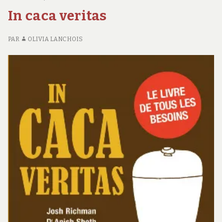
MA
In caca veritas
G
H
!
PAR
OLIVIA LANCHOIS