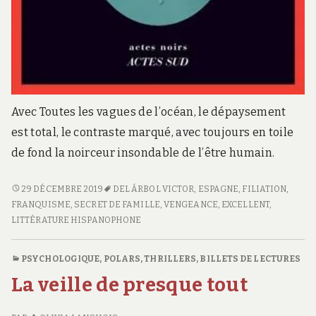
Avec Toutes les vagues de l’océan, le dépaysement
est total, le contraste marqué, avec toujours en toile
de fond la noirceur insondable de l’être humain.
TOUTES
29 DÉCEMBRE 2019
DEL ÁRBOL VICTOR
,
ESPAGNE
,
FILIATION
,
LES
FRANQUISME
,
SECRET DE FAMILLE
,
VENGEANCE
,
EXCELLENT
,
VAGUES
LITTÉRATURE HISPANOPHONE
DE
L’OCÉAN
PSYCHOLOGIQUE
,
POLARS, THRILLERS
,
BILLETS DE LECTURES
La veille de presque tout