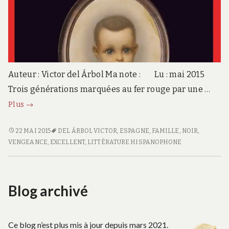
Auteur : Victor del Árbol Ma note : Lu : mai 2015
Trois générations marquées au fer rouge par une …
La
Plus
→
tristesse
du
LA
22 MAI 2015
DEL ÁRBOL VICTOR
,
ESPAGNE
,
FAMILLE
,
NOIR
,
TRISTESSE
VENGEANCE
,
EXCELLENT
,
LITTÉRATURE HISPANOPHONE
samouraï
DU
SAMOURAÏ
Blog archivé
Ce blog n’est plus mis à jour depuis mars 2021.