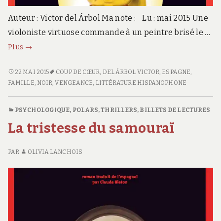
Auteur : Victor del Árbol Ma note : Lu : mai 2015 Une
violoniste virtuose commande à un peintre brisé le …
La
Plus
→
maison
des
LA
22 MAI 2015
COUP DE CŒUR
,
DEL ÁRBOL VICTOR
,
ESPAGNE
,
MAISON
FAMILLE
,
NOIR
,
VENGEANCE
,
LITTÉRATURE HISPANOPHONE
chagrins
DES
CHAGRINS
PSYCHOLOGIQUE
,
POLARS, THRILLERS
,
BILLETS DE LECTURES
La tristesse du samouraï
PAR
OLIVIA LANCHOIS