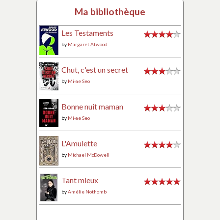
Ma bibliothèque
Les Testaments
by
Margaret Atwood
Chut, c'est un secret
by
Mi-ae Seo
Bonne nuit maman
by
Mi-ae Seo
L'Amulette
by
Michael McDowell
Tant mieux
by
Amélie Nothomb