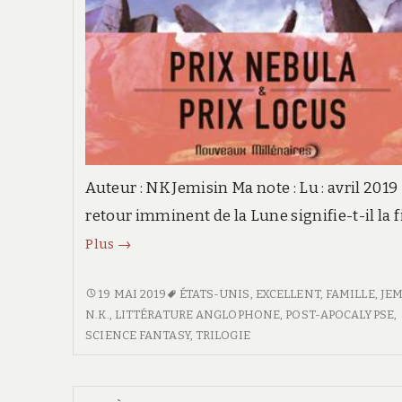
Auteur : NK Jemisin Ma note : Lu : avril 2019
retour imminent de la Lune signifie-t-il la f
Les
Plus
→
cieux
pétrifiés
LES
19 MAI 2019
ÉTATS-UNIS
,
EXCELLENT
,
FAMILLE
,
JEM
CIEUX
N.K.
,
LITTÉRATURE ANGLOPHONE
,
POST-APOCALYPSE
,
–
PÉTRIFIÉS
SCIENCE FANTASY
,
TRILOGIE
Les
–
livres
LES
de
LIVRES