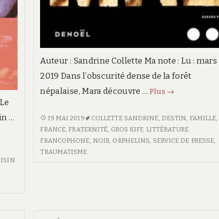
Auteur : Sandrine Collette Ma note : Lu : mars
2019 Dans l’obscurité dense de la forêt
népalaise, Mara découvre …
Animal
Plus
→
 Le
in …
ANIMAL
19 MAI 2019
COLLETTE SANDRINE
,
DESTIN
,
FAMILLE
,
FRANCE
,
FRATERNITÉ
,
GROS KIFF
,
LITTÉRATURE
FRANCOPHONE
,
NOIR
,
ORPHELINS
,
SERVICE DE PRESSE
,
TRAUMATISME
ISIN