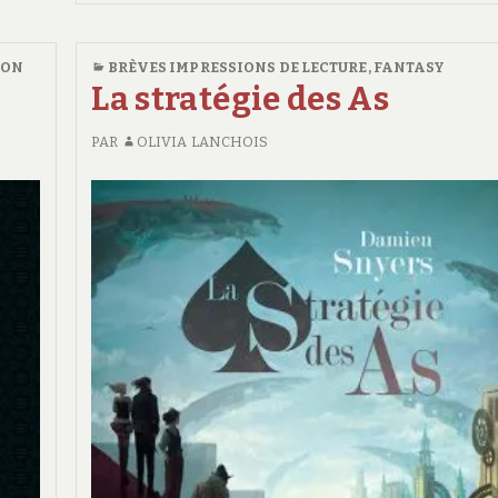
II
Red
–
Rising
RED
ION
BRÈVES IMPRESSIONS DE LECTURE
,
FANTASY
#5
RISING
La stratégie des As
#5
PAR
OLIVIA LANCHOIS