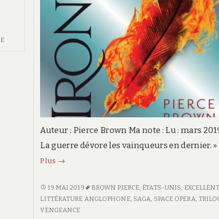
IE
Auteur : Pierce Brown Ma note : Lu : mars 201
La guerre dévore les vainqueurs en dernier. »
Iron
Plus
→
Gold,
Livre
IRON
19 MAI 2019
BROWN PIERCE
,
ÉTATS-UNIS
,
EXCELLEN
GOLD,
LITTÉRATURE ANGLOPHONE
,
SAGA
,
SPACE OPERA
,
TRILO
II
LIVRE
VENGEANCE
–