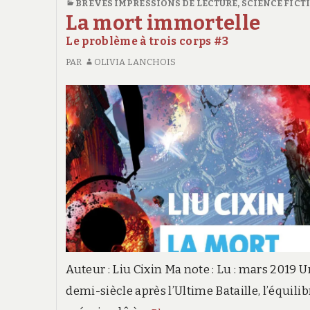
BRÈVES IMPRESSIONS DE LECTURE
,
SCIENCE FICT
la
DE
La mort immortelle
LA
Terre
Le problème à trois corps #3
TERRE
fracturée
FRACTURÉE
PAR
OLIVIA LANCHOIS
#3
#3
Auteur : Liu Cixin Ma note : Lu : mars 2019 
demi-siècle après l’Ultime Bataille, l’équilib