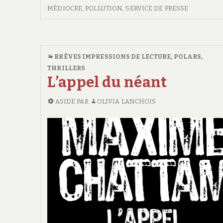
DÉNATURÉS
MÉDIOCRE
,
POLLUTION
,
SERVICE DE PRESSE
BRÈVES IMPRESSIONS DE LECTURE
,
POLARS,
THRILLERS
L’appel du néant
ASIDE
PAR
OLIVIA LANCHOIS