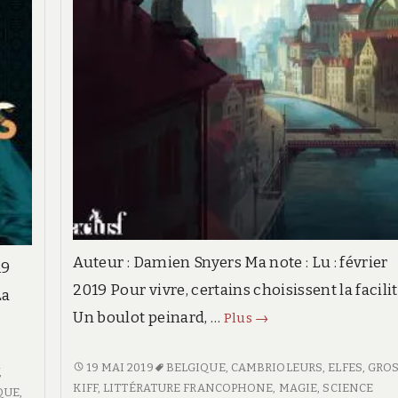
Auteur : Damien Snyers Ma note : Lu : février
19
2019 Pour vivre, certains choisissent la facilit
La
Un boulot peinard, …
La
Plus
→
stratégie
des
LA
19 MAI 2019
BELGIQUE
,
CAMBRIOLEURS
,
ELFES
,
GRO
,
STRATÉGIE
KIFF
,
LITTÉRATURE FRANCOPHONE
,
MAGIE
,
SCIENCE
As
QUE
,