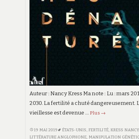
Auteur : Nancy Kress Ma note : Lu : mars 20
2030. La fertilité a chuté dangereusement. 
vieillesse est devenue …
Les
Plus
→
hommes
dénaturés
LES
19 MAI 2019
ÉTATS-UNIS
,
FERTILITÉ
,
KRESS NANCY
HOMMES
LITTÉRATURE ANGLOPHONE
,
MANIPULATION GÉNÉTI