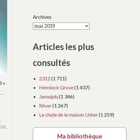
Archives
Articles les plus
consultés
2312
(1 711)
9 «
Hemlock Grove
(1 437)
 …
Jamaiplu
(1 346)
Rêver
(1 267)
La chute de la maison Usher
(1 259)
T
,
GIE
,
Ma bibliothèque