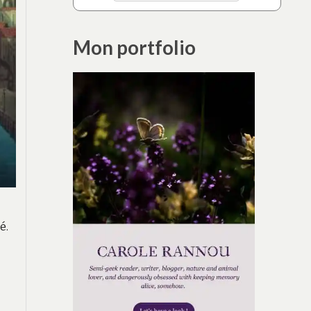
Mon portfolio
é.
S