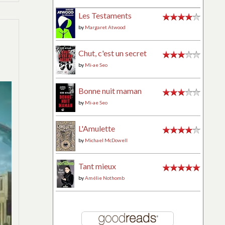
Les Testaments
by
Margaret Atwood
Chut, c'est un secret
by
Mi-ae Seo
Bonne nuit maman
by
Mi-ae Seo
L'Amulette
by
Michael McDowell
Tant mieux
by
Amélie Nothomb