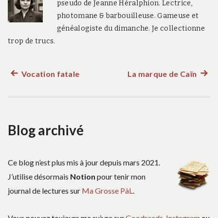
pseudo de Jeanne Héralphion. Lectrice,
photomane & barbouilleuse. Gameuse et
généalogiste du dimanche. Je collectionne
trop de trucs.
Vocation fatale
La marque de Caïn
Article
Artic
Navigation
précédent :
suiva
:
de
Blog archivé
l’article
Ce blog n’est plus mis à jour depuis mars 2021.
J’utilise désormais
Notion
pour tenir mon
journal de lectures sur
Ma Grosse PàL
.
Vous pouvez toujours me suivre sur
Goodreads
,
Instagram
ou