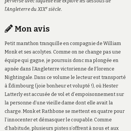
perverse avec laquelle elle explore les dessous de
e
l’Angleterre du XIX
siècle.
Mon avis
Petit marathon tranquille en compagnie de William
Monk et ses acolytes. Comme on ne change pas une
équipe qui gagne, je poursuis donc ma plongée en
apnée dans l’Angleterre victorienne de Florence
Nightingale. Dans ce volume le lecteur est transporté
à Édimbourg (joie bonheur et volupté !), où Hester
Latterly est accusée de vol et d’empoisonnement sur
la personne d’une vieille dame dont elle avait la
charge. Monk et Rathbone se mettent en quatre pour
l’innocenter et démasquer le coupable. Comme
d’habitude, plusieurs pistes s’offrent à nous et aux