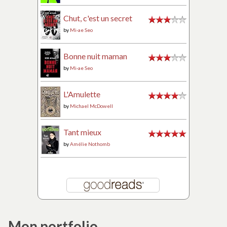
Chut, c'est un secret
by
Mi-ae Seo
Bonne nuit maman
by
Mi-ae Seo
L'Amulette
by
Michael McDowell
Tant mieux
by
Amélie Nothomb
Mon portfolio