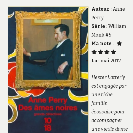
Auteur :
Anne
Perry
Série
: William
Monk #5
Ma note
:
Lu
: mai 2012
Hester Latterly
est engagée par
une riche
famille
écossaise pour
accompagner
une vieille dame