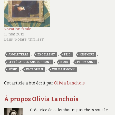
Vocation fatale
15 mai 2012
Dans "Polars, thrillers"
,
,
,
,
ANGLETERRE
EXCELLENT
FLIC
HISTOIRE
,
,
,
LITTÉRATURE ANGLOPHONE
NOIR
PERRY ANNE
,
,
SÉRIE
VICTORIEN
WILLIAM MONK
Cet article a été écrit par
Olivia Lanchois
À propos Olivia Lanchois
Créatrice de calembours pas chers sous le