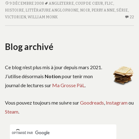
dans
<SPAN
9 DÉCEMBRE 2008
ANGLETERRE
,
COUP DE CŒUR
,
FLIC
,
CLASS="ENTRY-
HISTOIRE
,
LITTÉRATURE ANGLOPHONE
,
NOIR
,
PERRY ANNE
,
SÉRIE
,
le
TITLE-
VICTORIEN
,
WILLIAM MONK
22
22
miroir
PRIMARY">UN
C
William
Monk
ÉTRANGER
S
#1
DANS
U
Blog archivé
LE
É
MIROIR</SPAN>
D
<SPAN
LE
CLASS="ENTRY-
MI
Ce blog n’est plus mis à jour depuis mars 2021.
WIL
SUBTITLE">WILLIAM
MO
J’utilise désormais
Notion
pour tenir mon
#1
MONK
journal de lectures sur
Ma Grosse PàL
.
#1</SPAN>
Vous pouvez toujours me suivre sur
Goodreads
,
Instagram
ou
Steam
.