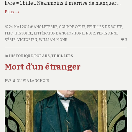
livre = 1 billet. Néanmoins il m’arrive de manquer …
Feuille
Plus
→
de
route
FEUILLE
24 MAI 2014
ANGLETERRE
,
COUP DE CŒUR
,
FEUILLES DE ROUTE
,
DE
FLIC
,
HISTOIRE
,
LITTÉRATURE ANGLOPHONE
,
NOIR
,
PERRY ANNE
,
#15
ROUTE
SÉRIE
,
VICTORIEN
,
WILLIAM MONK
3
3
#15
C
S
HISTORIQUE
,
POLARS, THRILLERS
FE
Mort d’un étranger
D
R
#1
PAR
OLIVIA LANCHOIS