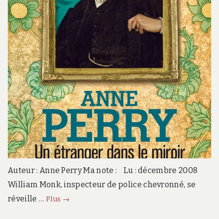
Auteur : Anne Perry Ma note : Lu : décembre 2008
William Monk, inspecteur de police chevronné, se
Un
réveille …
Plus
→
étranger