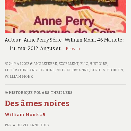
Auteur : Anne Perry Série : William Monk #6 Ma note :
La
Lu : mai 2012 Angus et …
Plus
→
marque
de
<SPAN
24 MAI 2012
ANGLETERRE
,
EXCELLENT
,
FLIC
,
HISTOIRE
,
CLASS="ENTRY-
LITTÉRATURE ANGLOPHONE
,
NOIR
,
PERRY ANNE
,
SÉRIE
,
VICTORIEN
,
Caïn
TITLE-
WILLIAM MONK
William
Monk
PRIMARY">LA
#6
MARQUE
HISTORIQUE
,
POLARS, THRILLERS
DE
Des âmes noires
CAÏN</SPAN>
<SPAN
William Monk #5
CLASS="ENTRY-
SUBTITLE">WILLIAM
PAR
OLIVIA LANCHOIS
MONK