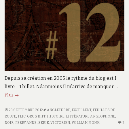
Depuis sa création en 2005 le rythme du blog est 1
livre = 1 billet. Néanmoins il m’arrive de manquer …
Feuille
Plus
→
de
route
FEUILLE
23 SEPTEMBRE 2012
ANGLETERRE
,
EXCELLENT
,
FEUILLES DE
DE
ROUTE
,
FLIC
,
GROS KIFF
,
HISTOIRE
,
LITTÉRATURE ANGLOPHONE
,
#12
ROUTE
NOIR
,
PERRY ANNE
,
SÉRIE
,
VICTORIEN
,
WILLIAM MONK
2
2
#12
C