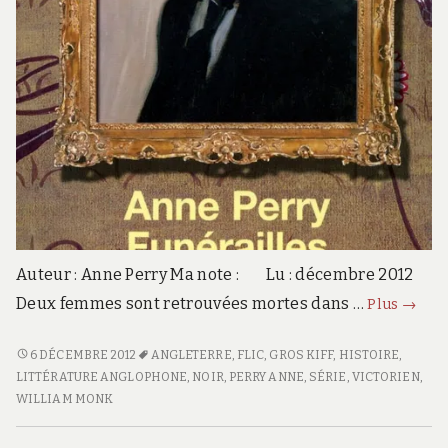
Auteur : Anne Perry Ma note : Lu : décembre 2012
Funéra
Deux femmes sont retrouvées mortes dans …
Plus
→
en
bleu
FUNÉRAILLES
6 DÉCEMBRE 2012
ANGLETERRE
,
FLIC
,
GROS KIFF
,
HISTOIRE
,
EN
LITTÉRATURE ANGLOPHONE
,
NOIR
,
PERRY ANNE
,
SÉRIE
,
VICTORIEN
,
BLEU
WILLIAM MONK