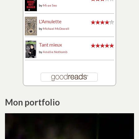
by
Mi-ae Seo
L'Amulette
by
Michael McDowell
Tant mieux
by
Amélie Nothomb
Mon portfolio