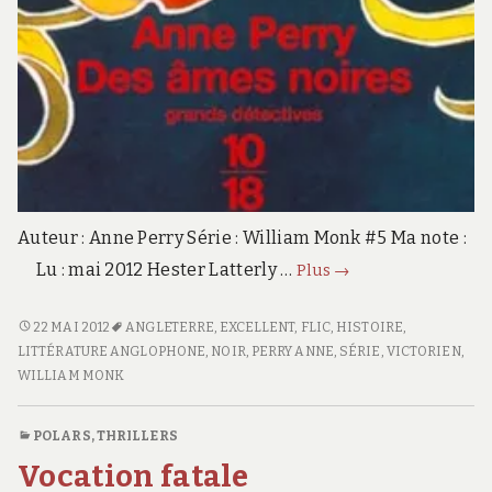
Auteur : Anne Perry Série : William Monk #5 Ma note :
Des
Lu : mai 2012 Hester Latterly …
Plus
→
âmes
noires
<SPAN
22 MAI 2012
ANGLETERRE
,
EXCELLENT
,
FLIC
,
HISTOIRE
,
William
CLASS="ENTRY-
LITTÉRATURE ANGLOPHONE
,
NOIR
,
PERRY ANNE
,
SÉRIE
,
VICTORIEN
,
Monk
TITLE-
WILLIAM MONK
#5
PRIMARY">DES
ÂMES
POLARS, THRILLERS
NOIRES</SPAN>
Vocation fatale
<SPAN