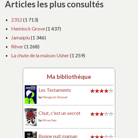
Articles les plus consultés
2312
(1 713)
Hemlock Grove
(1 437)
Jamaiplu
(1 346)
Rêver
(1 268)
La chute de la maison Usher
(1 259)
Ma bibliothèque
Les Testaments
by
Margaret Atwood
Chut, c'est un secret
by
Mi-ae Seo
Bonne nuit maman