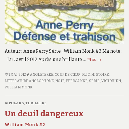
Auteur : Anne Perry Série : William Monk #3 Ma note :
Défense
Lu : avril 2012 Après une brillante …
Plus
→
et
trahison
<SPAN
1 MAI 2012
ANGLETERRE
,
COUP DE CŒUR
,
FLIC
,
HISTOIRE
,
William
CLASS="ENTRY-
LITTÉRATURE ANGLOPHONE
,
NOIR
,
PERRY ANNE
,
SÉRIE
,
VICTORIEN
,
Monk
TITLE-
WILLIAM MONK
#3
PRIMARY">DÉFENSE
ET
POLARS, THRILLERS
TRAHISON</SPAN>
Un deuil dangereux
<SPAN
CLASS="ENTRY-
William Monk #2
SUBTITLE">WILLIAM