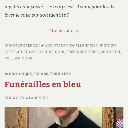
mystérieux passé… Le temps est-il venu pour lui de
lever le voile sur son identité ?
Mort
Lire la suite
→
d’un
étranger
MORT
19 DÉCEMBRE 2012
ANGLETERRE
,
EXCELLENT
,
FLIC
,
HISTOIRE
,
D’UN
LITTÉRATURE ANGLOPHONE
,
NOIR
,
PERRY ANNE
,
SÉRIE
,
VICTORIEN
,
ÉTRANGER
WILLIAM MONK
HISTORIQUE
,
POLARS, THRILLERS
Funérailles en bleu
PAR
OLIVIA LANCHOIS