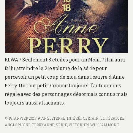
KEWA ? Seulement 3 étoiles pour un Monk ? Il m’aura
fallu atteindre le 21e volume de la série pour
percevoir un petit coup de mou dans l’œuvre d’Anne
Perry. Un tout petit. Comme toujours, l’auteur nous
régale avec des personnages désormais connus mais
toujours aussi attachants,
<SPAN
18 JANVIER 2017
ANGLETERRE
,
INTÉRÊT CERTAIN
,
LITTÉRATURE
CLASS="ENTRY-
ANGLOPHONE
,
PERRY ANNE
,
SÉRIE
,
VICTORIEN
,
WILLIAM MONK
TITLE-