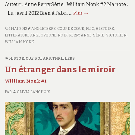
Auteur : Anne Perry Série : William Monk #2 Ma note :
Un
Lu : avril 2012 Bien à l’abri …
Plus
→
deuil
dangereux
<SPAN
1 MAI 2012
ANGLETERRE
,
COUP DE CŒUR
,
FLIC
,
HISTOIRE
,
William
CLASS="ENTRY-
LITTÉRATURE ANGLOPHONE
,
NOIR
,
PERRY ANNE
,
SÉRIE
,
VICTORIEN
,
Monk
TITLE-
WILLIAM MONK
#2
PRIMARY">UN
DEUIL
HISTORIQUE
,
POLARS, THRILLERS
DANGEREUX</SPAN>
Un étranger dans le miroir
<SPAN
CLASS="ENTRY-
William Monk #1
SUBTITLE">WILLIAM
MONK
PAR
OLIVIA LANCHOIS
#2</SPAN>