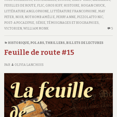
#17
ROUTE
FEUILLES DE ROUTE
,
FLIC
,
GROS KIFF
,
HISTOIRE
,
HOGAN CHUCK
,
#17
LITTÉRATURE ANGLOPHONE
,
LITTÉRATURE FRANCOPHONE
,
MAY
PETER
,
NOIR
,
NOTHOMB AMÉLIE
,
PERRY ANNE
,
PIZZOLATTO NIC
,
POST-APOCALYPSE
,
SÉRIE
,
TÉMOIGNAGES ET BIOGRAPHIES
,
VICTORIEN
,
WILLIAM MONK
5
5
C
S
HISTORIQUE
,
POLARS, THRILLERS
,
BILLETS DE LECTURES
FE
Feuille de route #15
D
R
#1
PAR
OLIVIA LANCHOIS