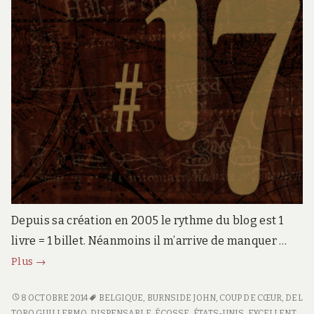
Depuis sa création en 2005 le rythme du blog est 1
livre = 1 billet. Néanmoins il m’arrive de manquer …
Feuille
Plus
→
de
route
FEUILLE
8 OCTOBRE 2014
BELGIQUE
,
BURNSIDE JOHN
,
COUP DE CŒUR
,
DEL
DE
TORO GUILLERMO
,
DISPENSABLE
,
ÉCOSSE
,
ÉTATS-UNIS
,
EXCELLENT
,