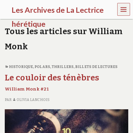
MEN
Les Archives de La Lectrice
U
hérétique
Tous les articles sur William
(
2
Monk
0
0
5
-
HISTORIQUE
,
POLARS, THRILLERS
,
BILLETS DE LECTURES
2
0
Le couloir des ténèbres
2
0
William Monk #21
)
PAR
OLIVIA LANCHOIS