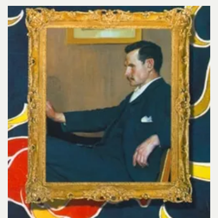
#6</SPAN>