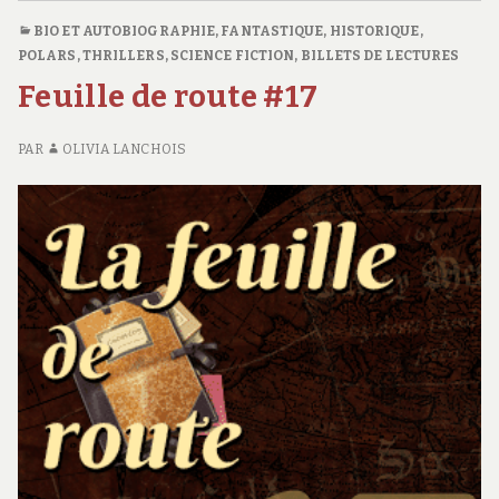
PRIMARY">LE
BIO ET AUTOBIOGRAPHIE
,
FANTASTIQUE
,
HISTORIQUE
,
COULOIR
POLARS, THRILLERS
,
SCIENCE FICTION
,
BILLETS DE LECTURES
DES
Feuille de route #17
TÉNÈBRES</SPAN>
<SPAN
CLASS="ENTRY-
PAR
OLIVIA LANCHOIS
SUBTITLE">WILLIAM
MONK
#21</SPAN>