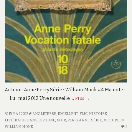
Auteur : Anne Perry Série : William Monk #4 Ma note :
Vocation
Lu : mai 2012 Une nouvelle …
Plus
→
fatale
William
<SPAN
15 MAI 2012
ANGLETERRE
,
EXCELLENT
,
FLIC
,
HISTOIRE
,
Monk
CLASS="ENTRY-
LITTÉRATURE ANGLOPHONE
,
NOIR
,
PERRY ANNE
,
SÉRIE
,
VICTORIEN
,
#4
TITLE-
WILLIAM MONK
5
5