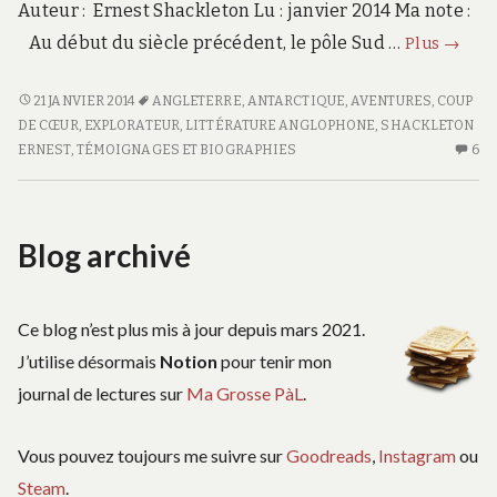
Auteur : Ernest Shackleton Lu : janvier 2014 Ma note :
Au
Au début du siècle précédent, le pôle Sud …
Plus
→
cœur
de
AU
21 JANVIER 2014
ANGLETERRE
,
ANTARCTIQUE
,
AVENTURES
,
COUP
CŒUR
DE CŒUR
,
EXPLORATEUR
,
LITTÉRATURE ANGLOPHONE
,
SHACKLETON
l’Anta
DE
ERNEST
,
TÉMOIGNAGES ET BIOGRAPHIES
6
6
L’ANTARCTIQUE
C
S
A
Blog archivé
C
D
L’
Ce blog n’est plus mis à jour depuis mars 2021.
J’utilise désormais
Notion
pour tenir mon
journal de lectures sur
Ma Grosse PàL
.
Vous pouvez toujours me suivre sur
Goodreads
,
Instagram
ou
Steam
.