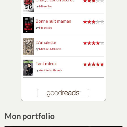
by
Mi-ae Seo
Bonne nuit maman
by
Mi-ae Seo
L'Amulette
by
Michael McDowell
Tant mieux
by
Amélie Nothomb
Mon portfolio