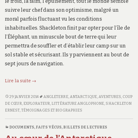
le froid, la faim, l’épuisement, tout le monde semble
suivre leur chef dans son optimisme, malgré un
moral parfois fluctuant vu les conditions
inhabituelles. Shackleton finit par opter pour l’île de
l’Éléphant, un minuscule bout de terre qui leur
permettra de souffler et d’établir leur camp sur un
sol stable et sécurisant. Ils y parviennent au bout de
sept jours de navigation.
L’odyssée
Lire la suite
→
de
l’Endurance
L’ODYSSÉE
29 JANVIER 2014
ANGLETERRE
,
ANTARCTIQUE
,
AVENTURES
,
COUP
DE
DE CŒUR
,
EXPLORATEUR
,
LITTÉRATURE ANGLOPHONE
,
SHACKLETON
L’ENDURANCE
ERNEST
,
TÉMOIGNAGES ET BIOGRAPHIES
DOCUMENTS, FAITS VÉCUS
,
BILLETS DE LECTURES