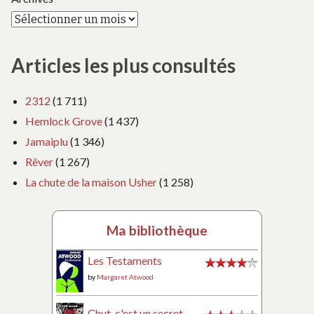
Articles les plus consultés
2312
(1 711)
Hemlock Grove
(1 437)
Jamaiplu
(1 346)
Rêver
(1 267)
La chute de la maison Usher
(1 258)
Ma bibliothèque
Les Testaments
by
Margaret Atwood
Chut, c'est un secret