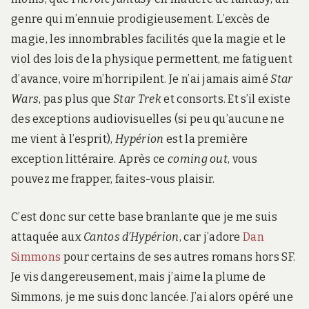
genre qui m’ennuie prodigieusement. L’excès de
magie, les innombrables facilités que la magie et le
viol des lois de la physique permettent, me fatiguent
d’avance, voire m’horripilent. Je n’ai jamais aimé
Star
Wars
, pas plus que
Star Trek
et consorts. Et s’il existe
des exceptions audiovisuelles (si peu qu’aucune ne
me vient à l’esprit),
Hypérion
est la première
exception littéraire. Après ce
coming out
, vous
pouvez me frapper, faites-vous plaisir.
C’est donc sur cette base branlante que je me suis
attaquée aux
Cantos d’Hypérion
, car j’adore
Dan
Simmons
pour certains de ses autres romans hors SF.
Je vis dangereusement, mais j’aime la plume de
Simmons, je me suis donc lancée. J’ai alors opéré une