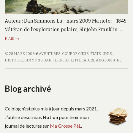
Auteur : Dan Simmons Lu : mars 2009 Ma note : 1845,
Vétéran de l’exploration polaire, Sir John Franklin …
Terreur
Plus
→
TERREUR
28 MARS 2009
AVENTURES
,
COUP DE CŒUR
,
ÉTATS-UNIS
,
HISTOIRE
,
SIMMONS DAN
,
TERREUR
,
LITTÉRATURE ANGLOPHONE
Blog archivé
Ce blog n’est plus mis à jour depuis mars 2021.
J’utilise désormais
Notion
pour tenir mon
journal de lectures sur
Ma Grosse PàL
.