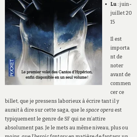
Lu
: juin-
juillet 20
15
Il est
importa
nt de
noter
avant de
commen
cer ce
billet, que je pressens laborieux à écrire tant il y
aurait à dire sur cette saga, que le
space opera
est
typiquement le genre de SF qui ne m’attire
absolument pas. Je le mets au même niveau, plus ou
moins, que l’
heroic fantasy
en matière de fantasy, un