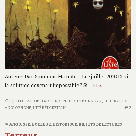
Auteur : Dan Simmons Ma note : Lu : juillet 2010 Et si
L’homme
la solitude devenait impossible ? Si …
Plus
→
nu
L’HOMME
11 JUILLET 2010
ÉTATS-UNIS
,
NOIR
,
SIMMONS DAN
,
LITTÉRATURE
NU
ANGLOPHONE
,
INTÉRÊT CERTAIN
2
2
C
S
ANGOISSE, HORREUR
,
HISTORIQUE
,
BILLETS DE LECTURES
L
Terreur
N