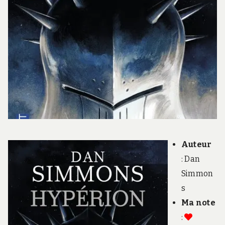
Auteur
: Dan
Simmon
s
Ma note
: