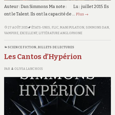
Auteur : Dan Simmons Ma note : Lu : juillet 2015 Ils
L’échiquier
ont le Talent. Ils ont la capacité de …
Plus
→
du
mal
L’ÉCHIQUIER
27 AOÛT 2015
ÉTATS-UNIS
,
FLIC
,
MANIPULATION
,
SIMMONS DAN
,
DU
VAMPIRE
,
EXCELLENT
,
LITTÉRATURE ANGLOPHONE
MAL
SCIENCE FICTION
,
BILLETS DE LECTURES
Les Cantos d’Hypérion
PAR
OLIVIA LANCHOIS