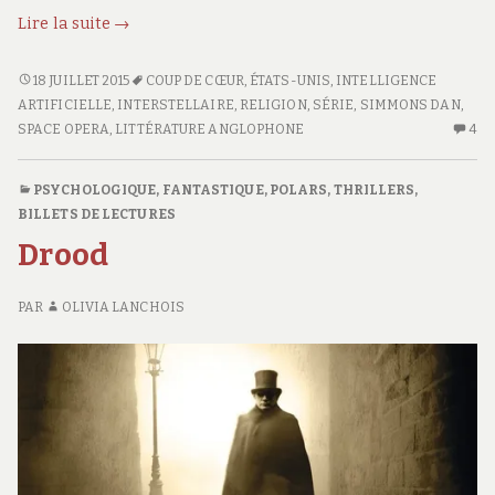
Les
Lire la suite
→
Cantos
d’Hypérion
LES
18 JUILLET 2015
COUP DE CŒUR
,
ÉTATS-UNIS
,
INTELLIGENCE
CANTOS
ARTIFICIELLE
,
INTERSTELLAIRE
,
RELIGION
,
SÉRIE
,
SIMMONS DAN
,
D’HYPÉRION
SPACE OPERA
,
LITTÉRATURE ANGLOPHONE
4
4
C
S
PSYCHOLOGIQUE
,
FANTASTIQUE
,
POLARS, THRILLERS
,
LE
BILLETS DE LECTURES
C
Drood
D’
PAR
OLIVIA LANCHOIS