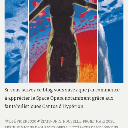
Si vous suivez ce blog vous savez que j’ai commencé
à apprécier le Space Opera notamment grâce aux
fantabulistiques Cantos d’Hypérion.
LES
15 FÉVRIER 2020
ÉTATS-UNIS
,
NOUVELLE
,
PROJET MAKI 2020
,
ORPHELINS
SÉRIE
,
SIMMONS DAN
,
SPACE OPERA
,
LITTÉRATURE ANGLOPHONE
,