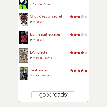
by
Margaret Atwood
Chut, c'est un secret
by
Mi-ae Seo
Bonne nuit maman
by
Mi-ae Seo
L'Amulette
by
Michael McDowell
Tant mieux
by
Amélie Nothomb