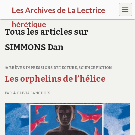
MEN
Les Archives de La Lectrice
U
hérétique
Tous les articles sur
(
2
SIMMONS Dan
0
0
5
-
BRÈVES IMPRESSIONS DE LECTURE
,
SCIENCE FICTION
2
0
Les orphelins de l’hélice
2
0
)
PAR
OLIVIA LANCHOIS