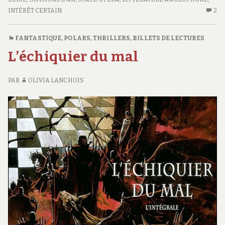
DE
INTÉRÊT CERTAIN
2
2
L’HÉLICE
C
S
FANTASTIQUE
,
POLARS, THRILLERS
,
BILLETS DE LECTURES
LE
L’échiquier du mal
OR
D
L’
PAR
OLIVIA LANCHOIS