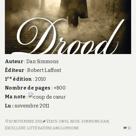
Auteur
: Dan Simmons
Éditeur
: Robert Laffont
re
1
édition
: 2010
Nombre de pages
: +800
Ma note
:
Lu :
novembre 2011
DROOD
10 NOVEMBRE 2011
ÉTATS-UNIS
,
NOIR
,
SIMMONS DAN
,
EXCELLENT
,
LITTÉRATURE ANGLOPHONE
12
12
C